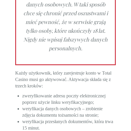
danych osobowych. W taki sposób
chce się chronić przed oszustwami i
mieć pewność, że w serwisie grają
tylko osoby, które ukończyły 18 lat.
Nigdy nie wpisuj fałszywych danych
personalnych.
Każdy użytkownik, który zarejestruje konto w Total
Casino musi go aktywować. Aktywacja składa się z
trzech kroków:
zweryfikowanie adresu poczty elektronicznej
poprzez użycie linku weryfikacyjnego;
weryfikacja danych osobowych – zrobienie
zdjęcia dokumentu tożsamości na stronie;
weryfikacja przesłanych dokumentów, która trwa
15 minut.