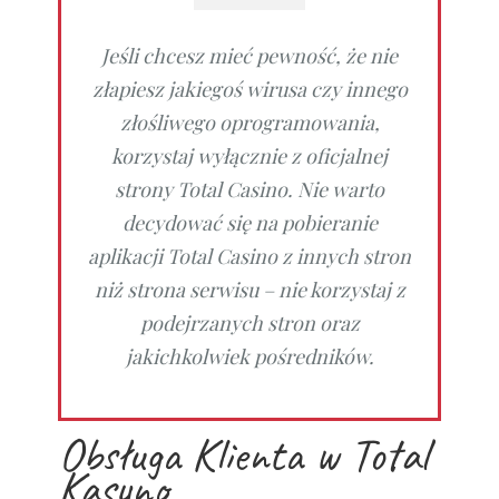
Jeśli chcesz mieć pewność, że nie
złapiesz jakiegoś wirusa czy innego
złośliwego oprogramowania,
korzystaj wyłącznie z oficjalnej
strony Total Casino. Nie warto
decydować się na pobieranie
aplikacji Total Casino z innych stron
niż strona serwisu – nie korzystaj z
podejrzanych stron oraz
jakichkolwiek pośredników.
Obsługa Klienta w Total
Kasyno