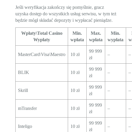
Jeśli weryfikacja zakończy się pomyślnie, gracz
uzyska dostęp do wszystkich usług serwisu, w tym też
będzie mógł składać depozyty i wypłacać pieniądze.
Wpłaty\Total Casino
Min.
Max.
Min.
Wypłaty
wpłata
wpłata
wypłata
w
99 999
MasterCard\Visa\Maestro
10 zł
–
–
zł
99 999
BLIK
10 zł
–
–
zł
99 999
Skrill
10 zł
–
–
zł
99 999
mTransfer
10 zł
–
–
zł
99 999
Inteligo
10 zł
–
–
zł