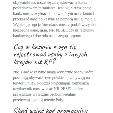
obywatelstwa, może się zarejestrować tylko za
pośrednictwem formularza. Jeśli wybierasz opcję
bank, musisz wybrać bank, w którym masz konto i
przekazać dane do kasyna za pomocą usługi mojeID.
Wybierając opcję formularz, musisz podać wszystkie
niezbędne dane, m.in. NR PESEL czy nr rachunku
bankowego i dowodu osobistegopaszportu.
Czy w kasynie mogą się
rejestrować osoby z innych
krajów niż RP?
Nie. Grać w kasynie mogą wyłącznie osoby, które
posiadają obywatelstwo polskie i przebywają na
terytorium RP. Podczas wypełniania formularza
użytkownik musi wpisać NR PESEL, który
przysługuje wyłącznie osobom legalnie
przebywającym na terenie Polski.
Skąd wziąć kod promocyjny