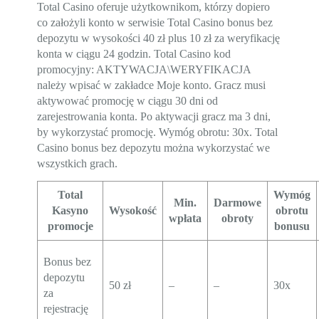
Total Casino oferuje użytkownikom, którzy dopiero
co założyli konto w serwisie Total Casino bonus bez
depozytu w wysokości 40 zł plus 10 zł za weryfikację
konta w ciągu 24 godzin. Total Casino kod
promocyjny: AKTYWACJA\WERYFIKACJA
należy wpisać w zakładce Moje konto. Gracz musi
aktywować promocję w ciągu 30 dni od
zarejestrowania konta. Po aktywacji gracz ma 3 dni,
by wykorzystać promocję. Wymóg obrotu: 30x. Total
Casino bonus bez depozytu można wykorzystać we
wszystkich grach.
Total
Wymóg
Min.
Darmowe
Kasyno
Wysokość
obrotu
wpłata
obroty
promocje
bonusu
Bonus bez
depozytu
50 zł
–
–
30x
za
rejestrację