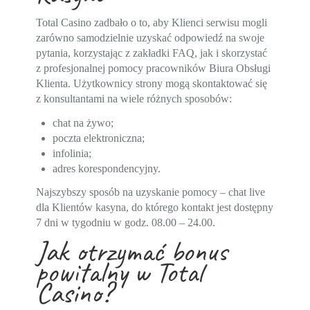
Total Casino zadbało o to, aby Klienci serwisu mogli
zarówno samodzielnie uzyskać odpowiedź na swoje
pytania, korzystając z zakładki FAQ, jak i skorzystać
z profesjonalnej pomocy pracowników Biura Obsługi
Klienta. Użytkownicy strony mogą skontaktować się
z konsultantami na wiele różnych sposobów:
chat na żywo;
poczta elektroniczna;
infolinia;
adres korespondencyjny.
Najszybszy sposób na uzyskanie pomocy – chat live
dla Klientów kasyna, do którego kontakt jest dostępny
7 dni w tygodniu w godz. 08.00 – 24.00.
Jak otrzymać bonus
powitalny w Total
Casino?