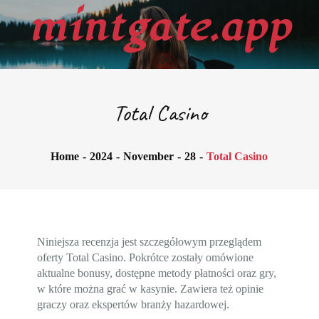
Skip
mintgate.app
to
content
Total Casino
Home
2024
November
28
Total Casino
Niniejsza recenzja jest szczegółowym przeglądem
oferty Total Casino. Pokrótce zostały omówione
aktualne bonusy, dostępne metody płatności oraz gry,
w które można grać w kasynie. Zawiera też opinie
graczy oraz ekspertów branży hazardowej.