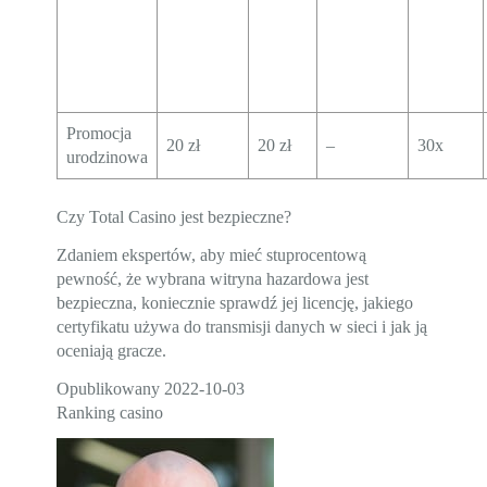
Promocja
20 zł
20 zł
–
30x
urodzinowa
Сzy Total Сasino jest bezpieczne?
Zdaniem ekspertów, aby mieć stuprocentową
pewność, że wybrana witryna hazardowa jest
bezpieczna, koniecznie sprawdź jej licencję, jakiego
certyfikatu używa do transmisji danych w sieci i jak ją
oceniają gracze.
Opublikowany 2022-10-03
Ranking casino