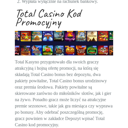
Wypłata wyłącznie na rachunek bankowy.
Total Casino Kod
Promocyjny
Total Kasyno przygotowało dla swoich graczy
atrakcyjną i hojną ofertę promocji, na którą się
składają Total Casino bonus bez depozytu, dwa
pakiety powitalne, Total Casino bonus urodzinowy
oraz premia środowa. Pakiety powitalne są
skierowane zarówno do miłośników slotów, jak i gier
na żywo. Ponadto gracz może liczyć na atrakcyjne
premie sezonowe, takie jak gra miesiąca czy wyprawa
po bonusy. Aby odebrać poszczególną promocję,
gracz powinien w zakładce Depozyt wpisać Total
Casino kod promocyjny.