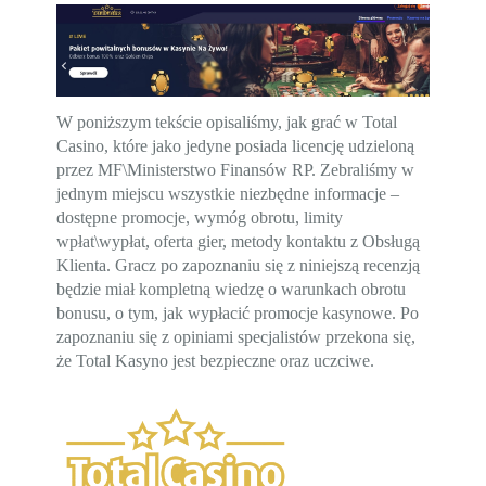
W poniższym tekście opisaliśmy, jak grać w Total
Casino, które jako jedyne posiada licencję udzieloną
przez MF\Ministerstwo Finansów RP. Zebraliśmy w
jednym miejscu wszystkie niezbędne informacje –
dostępne promocje, wymóg obrotu, limity
wpłat\wypłat, oferta gier, metody kontaktu z Obsługą
Klienta. Gracz po zapoznaniu się z niniejszą recenzją
będzie miał kompletną wiedzę o warunkach obrotu
bonusu, o tym, jak wypłacić promocje kasynowe. Po
zapoznaniu się z opiniami specjalistów przekona się,
że Total Kasyno jest bezpieczne oraz uczciwe.