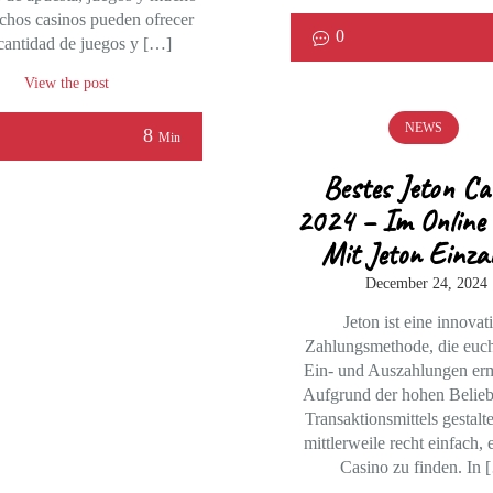
hos casinos pueden ofrecer
0
cantidad de juegos y […]
View the post
NEWS
8
Min
Bestes Jeton Ca
2024 – Im Online 
Mit Jeton Einza
December 24, 2024
Jeton ist eine innovat
Zahlungsmethode, die euch
Ein- und Auszahlungen erm
Aufgrund der hohen Beliebt
Transaktionsmittels gestalte
mittlerweile recht einfach, 
Casino zu finden. In 