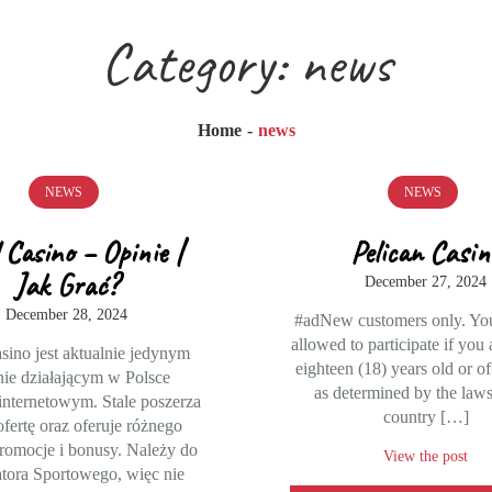
Category:
news
Home
news
NEWS
NEWS
 Casino – Opinie |
Pelican Casin
Jak Grać?
December 27, 2024
December 28, 2024
#adNew customers only. You
allowed to participate if you a
sino jest aktualnie jedynym
eighteen (18) years old or of
nie działającym w Polsce
as determined by the laws
nternetowym. Stale poszerza
country […]
fertę oraz oferuje różnego
promocje i bonusy. Należy do
View the post
atora Sportowego, więc nie