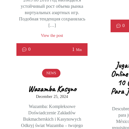
устойчивый рост объема рынка
виртуальных азартных игр.
Подобная тенденция сохранялась
[…]
0
View the post
1
0
Min
Juga
Online
NEWS
10 
Wazamba Kasyno
Para J
December 25, 2024
Wazamba: Kompleksowe
Descubre 
Doświadczenie Zakładów
para 
Bukmacherskich i Kasynowych
México
Odkryj świat Wazamba – twojego
requisito