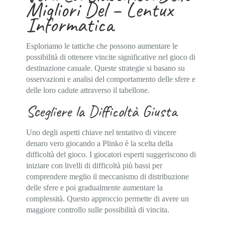
Migliori Del – Lentux
Informatica
Esploriamo le tattiche che possono aumentare le
possibilità di ottenere vincite significative nel gioco di
destinazione casuale. Queste strategie si basano su
osservazioni e analisi del comportamento delle sfere e
delle loro cadute attraverso il tabellone.
Scegliere la Difficoltà Giusta
Uno degli aspetti chiave nel tentativo di vincere
denaro vero giocando a Plinko è la scelta della
difficoltà del gioco. I giocatori esperti suggeriscono di
iniziare con livelli di difficoltà più bassi per
comprendere meglio il meccanismo di distribuzione
delle sfere e poi gradualmente aumentare la
complessità. Questo approccio permette di avere un
maggiore controllo sulle possibilità di vincita.