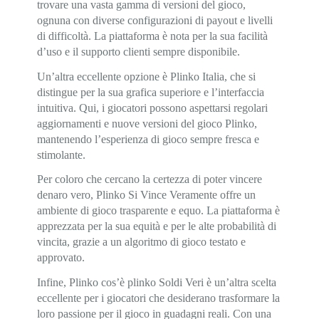
trovare una vasta gamma di versioni del gioco,
ognuna con diverse configurazioni di payout e livelli
di difficoltà. La piattaforma è nota per la sua facilità
d’uso e il supporto clienti sempre disponibile.
Un’altra eccellente opzione è Plinko Italia, che si
distingue per la sua grafica superiore e l’interfaccia
intuitiva. Qui, i giocatori possono aspettarsi regolari
aggiornamenti e nuove versioni del gioco Plinko,
mantenendo l’esperienza di gioco sempre fresca e
stimolante.
Per coloro che cercano la certezza di poter vincere
denaro vero, Plinko Si Vince Veramente offre un
ambiente di gioco trasparente e equo. La piattaforma è
apprezzata per la sua equità e per le alte probabilità di
vincita, grazie a un algoritmo di gioco testato e
approvato.
Infine, Plinko cos’è plinko Soldi Veri è un’altra scelta
eccellente per i giocatori che desiderano trasformare la
loro passione per il gioco in guadagni reali. Con una