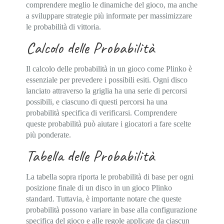
comprendere meglio le dinamiche del gioco, ma anche
a sviluppare strategie più informate per massimizzare
le probabilità di vittoria.
Calcolo delle Probabilità
Il calcolo delle probabilità in un gioco come Plinko è
essenziale per prevedere i possibili esiti. Ogni disco
lanciato attraverso la griglia ha una serie di percorsi
possibili, e ciascuno di questi percorsi ha una
probabilità specifica di verificarsi. Comprendere
queste probabilità può aiutare i giocatori a fare scelte
più ponderate.
Tabella delle Probabilità
La tabella sopra riporta le probabilità di base per ogni
posizione finale di un disco in un gioco Plinko
standard. Tuttavia, è importante notare che queste
probabilità possono variare in base alla configurazione
specifica del gioco e alle regole applicate da ciascun