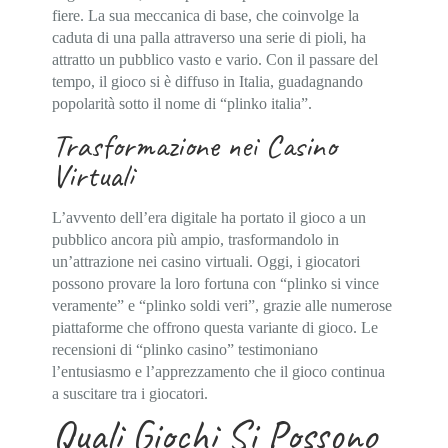
fiere. La sua meccanica di base, che coinvolge la
caduta di una palla attraverso una serie di pioli, ha
attratto un pubblico vasto e vario. Con il passare del
tempo, il gioco si è diffuso in Italia, guadagnando
popolarità sotto il nome di “plinko italia”.
Trasformazione nei Casino
Virtuali
L’avvento dell’era digitale ha portato il gioco a un
pubblico ancora più ampio, trasformandolo in
un’attrazione nei casino virtuali. Oggi, i giocatori
possono provare la loro fortuna con “plinko si vince
veramente” e “plinko soldi veri”, grazie alle numerose
piattaforme che offrono questa variante di gioco. Le
recensioni di “plinko casino” testimoniano
l’entusiasmo e l’apprezzamento che il gioco continua
a suscitare tra i giocatori.
Quali Giochi Si Possono