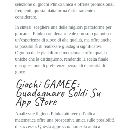
selezione di giochi Plinko unica e offerte promozionali
frequenti, questa piattaforma è sicuramente da
considerare.
In sintesi, scegliere una delle migliori piattaforme per
giocare a Plinko con denaro reale non solo garantisce
un’esperienza di gioco di alta qualità, ma offre anche
la possibilità di realizzare guadagni significativi.
Ognuna delle piattaforme menzionate offre qualità
uniche che la distinguono, rendendo la scelta finale
una questione di preferenze personali e priorità di
gioco.
‎Giochi GAMEE:
Guadagnare Soldi Su
App Store
Analizzare il gioco Plinko attraverso l’ottica
matematica offre una prospettiva unica sulle possibilità
di successo. Questo approccio non solo aiuta a