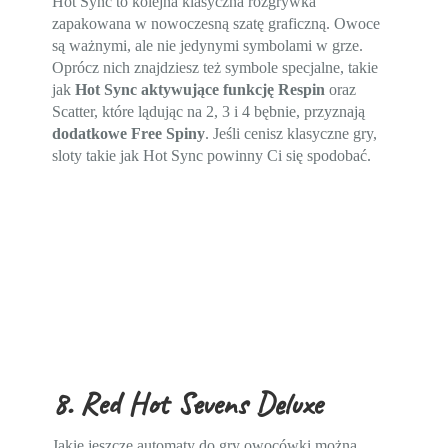
Hot Sync to kolejna klasyczna rozgrywka
zapakowana w nowoczesną szatę graficzną. Owoce
są ważnymi, ale nie jedynymi symbolami w grze.
Oprócz nich znajdziesz też symbole specjalne, takie
jak
Hot Sync aktywujące funkcję Respin
oraz
Scatter, które lądując na 2, 3 i 4 bębnie, przyznają
dodatkowe Free Spiny
. Jeśli cenisz klasyczne gry,
sloty takie jak Hot Sync powinny Ci się spodobać.
8. Red Hot Sevens Deluxe
Jakie jeszcze automaty do gry owocówki można