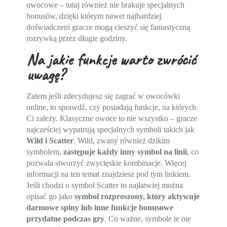
owocowe – tutaj również nie brakuje specjalnych
bonusów, dzięki którym nawet najbardziej
doświadczeni gracze mogą cieszyć się fantastyczną
rozrywką przez długie godziny.
Na jakie funkcje warto zwrócić
uwagę?
Zatem jeśli zdecydujesz się zagrać w owocówki
online, to sprawdź, czy posiadają funkcje, na których
Ci zależy. Klasyczne owoce to nie wszystko – gracze
najcześciej wypatrują specjalnych symboli takich jak
Wild i Scatter
. Wild, zwany również dzikim
symbolem,
zastępuje każdy inny symbol na linii
, co
pozwala stworzyć zwycięskie kombinacje. Więcej
informacji na ten temat znajdziesz pod tym linkiem.
Jeśli chodzi o symbol Scatter to najłatwiej można
opisać go jako
symbol rozproszony, który aktywuje
darmowe spiny lub inne funkcje bonusowe
przydatne podczas gry
. Co ważne, symbole te nie