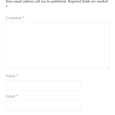
Your email address will not be published.
Required fields are marked
*
Comment
*
Name
*
Email
*