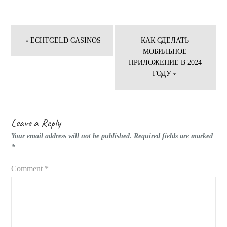
Post
navigation
ECHTGELD CASINOS
КАК СДЕЛАТЬ
МОБИЛЬНОЕ
ПРИЛОЖЕНИЕ В 2024
ГОДУ
Leave a Reply
Your email address will not be published.
Required fields are marked
*
Comment
*