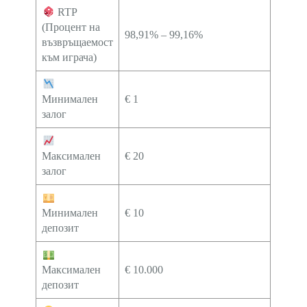
RTP
(Процент на
98,91% – 99,16%
възвръщаемост
към играча)
Минимален
€ 1
залог
Максимален
€ 20
залог
Минимален
€ 10
депозит
Максимален
€ 10.000
депозит