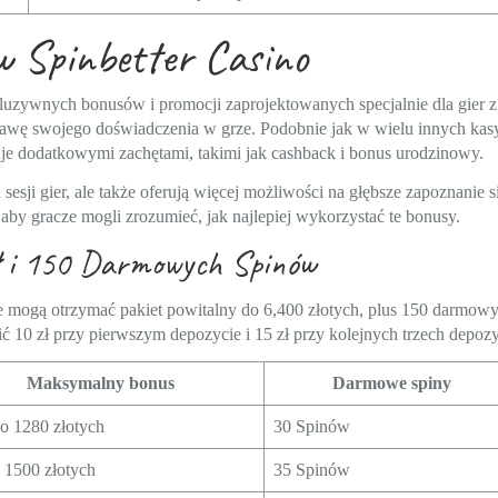
w Spinbetter Casino
kluzywnych bonusów i promocji zaprojektowanych specjalnie dla gier 
awę swojego doświadczenia w grze. Podobnie jak w wielu innych kas
uuje dodatkowymi zachętami, takimi jak cashback i bonus urodzinowy.
sesji gier, ale także oferują więcej możliwości na głębsze zapoznanie s
, aby gracze mogli zrozumieć, jak najlepiej wykorzystać te bonusy.
zł i 150 Darmowych Spinów
ze mogą otrzymać pakiet powitalny do 6,400 złotych, plus 150 darmowy
 10 zł przy pierwszym depozycie i 15 zł przy kolejnych trzech depozy
Maksymalny bonus
Darmowe spiny
o 1280 złotych
30 Spinów
 1500 złotych
35 Spinów