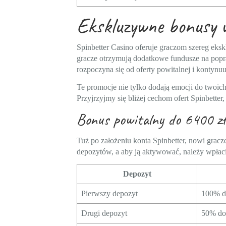
Ekskluzywne bonusy 
Spinbetter Casino oferuje graczom szereg eks
gracze otrzymują dodatkowe fundusze na popr
rozpoczyna się od oferty powitalnej i kontyn
Te promocje nie tylko dodają emocji do twoich 
Przyjrzyjmy się bliżej cechom ofert Spinbetter
Bonus powitalny do 6400 
Tuż po założeniu konta Spinbetter, nowi grac
depozytów, a aby ją aktywować, należy wpłacić
Depozyt
Pierwszy depozyt
100% d
Drugi depozyt
50% do