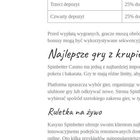
Trzeci depozyt
25% do
Czwarty depozyt
25% do
Przed wypłatą wygranych, gracze muszą obróci
bonusy mogą być wykorzystywane sekwencyjnie
Najlepsze gry z krup
Spinbetter Casino ma jedną z najbardziej impo
pokera i bakarata. Gry te mają różne limity, a
Platforma upraszcza wybór gier, organizując 
ulubione gry lub odkrywać nowe. Strona Spinb
wybierać spośród szerokiego zakresu gier, w tym
Ruletka na żywo
Kasyno Spinbetter oferuje swoim klientom najb
innowacyjnemu podejściu renomowanych dostawc
online. Oto kilka przykładów najpopularniejsz