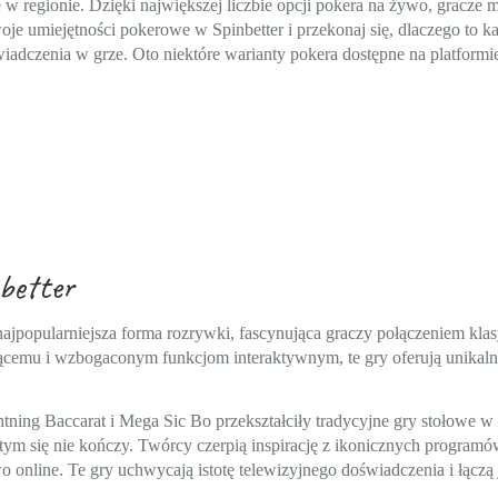
w regionie. Dzięki największej liczbie opcji pokera na żywo, gracze 
je umiejętności pokerowe w Spinbetter i przekonaj się, dlaczego to k
iadczenia w grze. Oto niektóre warianty pokera dostępne na platformi
better
ajpopularniejsza forma rozrywki, fascynująca graczy połączeniem kl
cemu i wzbogaconym funkcjom interaktywnym, te gry oferują unikaln
tning Baccarat i Mega Sic Bo przekształciły tradycyjne gry stołowe w
tym się nie kończy. Twórcy czerpią inspirację z ikonicznych programów
nline. Te gry uchwycają istotę telewizyjnego doświadczenia i łączą 