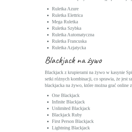
Ruletka Azure
Ruletka Elettrica
Mega Ruletka
Ruletka Szybka
Ruletka Automatyczna
Ruletka Francuska
Ruletka Azjatycka
Blackjack na żywo
Blackjack z krupierami na żywo w kasynie Spin
setki różnych kombinacji, co sprawia, że jest
blackjacka na żywo, które można grać online z
One Blackjack
Infinite Blackjack
Unlimited Blackjack
Blackjack Ruby
First Person Blackjack
Lightning Blackjack