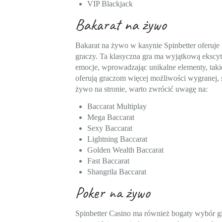
VIP Blackjack
Bakarat na żywo
Bakarat na żywo w kasynie Spinbetter oferuj
graczy. Ta klasyczna gra ma wyjątkową ekscy
emocje, wprowadzając unikalne elementy, taki
oferują graczom więcej możliwości wygranej, s
żywo na stronie, warto zwrócić uwagę na:
Baccarat Multiplay
Mega Baccarat
Sexy Baccarat
Lightning Baccarat
Golden Wealth Baccarat
Fast Baccarat
Shangrila Baccarat
Poker na żywo
Spinbetter Casino ma również bogaty wybór g