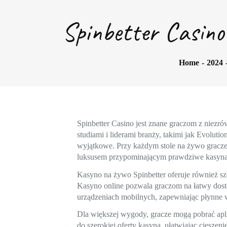
Spinbetter Casino
Home
2024
Spinbetter Casino jest znane graczom z niezr
studiami i liderami branży, takimi jak Evoluti
wyjątkowe. Przy każdym stole na żywo gracze 
luksusem przypominającym prawdziwe kasyna
Kasyno na żywo Spinbetter oferuje również sze
Kasyno online pozwala graczom na łatwy dostę
urządzeniach mobilnych, zapewniając płynne wr
Dla większej wygody, gracze mogą pobrać aplik
do szerokiej oferty kasyna, ułatwiając ciesze