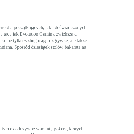
no dla początkujących, jak i doświadczonych
y tacy jak Evolution Gaming zwiększają
ki nie tylko wzbogacają rozgrywkę, ale także
mniana. Spośród dziesiątek stołów bakarata na
w tym ekskluzywne warianty pokera, których