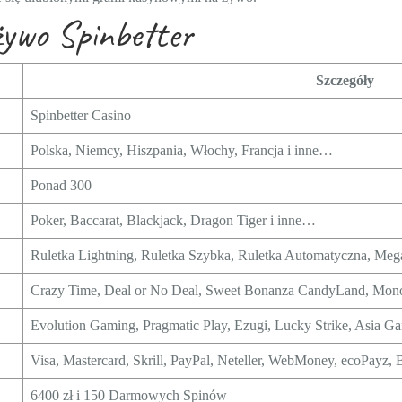
żywo Spinbetter
Szczegóły
Spinbetter Casino
Polska, Niemcy, Hiszpania, Włochy, Francja i inne…
Ponad 300
Poker, Baccarat, Blackjack, Dragon Tiger i inne…
Ruletka Lightning, Ruletka Szybka, Ruletka Automatyczna, Me
Crazy Time, Deal or No Deal, Sweet Bonanza CandyLand, Mon
Evolution Gaming, Pragmatic Play, Ezugi, Lucky Strike, Asia Ga
Visa, Mastercard, Skrill, PayPal, Neteller, WebMoney, ecoPay
6400 zł i 150 Darmowych Spinów