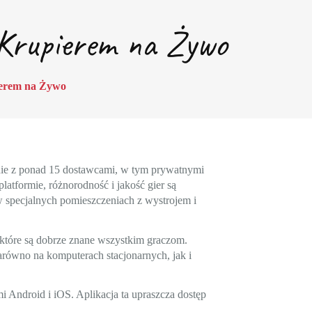
 Krupierem na Żywo
ierem na Żywo
ecnie z ponad 15 dostawcami, w tym prywatnymi
latformie, różnorodność i jakość gier są
w specjalnych pomieszczeniach z wystrojem i
, które są dobrze znane wszystkim graczom.
arówno na komputerach stacjonarnych, jak i
i Android i iOS. Aplikacja ta upraszcza dostęp