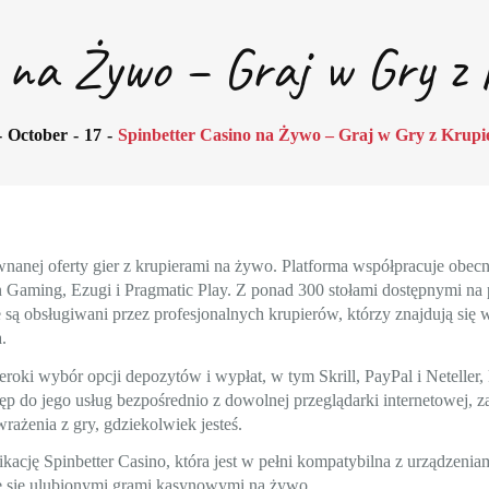
 na Żywo – Graj w Gry z
October
17
Spinbetter Casino na Żywo – Graj w Gry z Krup
ównanej oferty gier z krupierami na żywo. Platforma współpracuje ob
on Gaming, Ezugi i Pragmatic Play. Z ponad 300 stołami dostępnymi na p
są obsługiwani przez profesjonalnych krupierów, którzy znajdują się 
.
roki wybór opcji depozytów i wypłat, w tym Skrill, PayPal i Neteller
p do jego usług bezpośrednio z dowolnej przeglądarki internetowej, z
ażenia z gry, gdziekolwiek jesteś.
ację Spinbetter Casino, która jest w pełni kompatybilna z urządzeniam
nie się ulubionymi grami kasynowymi na żywo.