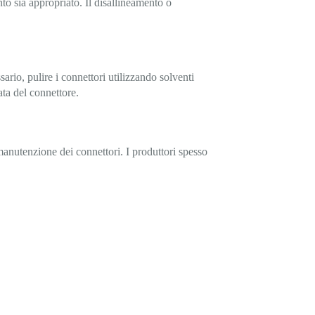
nto sia appropriato. Il disallineamento o
ario, pulire i connettori utilizzando solventi
ata del connettore.
 manutenzione dei connettori. I produttori spesso