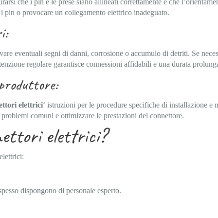
urarsi che i pin e le prese siano allineati correttamente e che l’orientame
i pin o provocare un collegamento elettrico inadeguato.
i:
vare eventuali segni di danni, corrosione o accumulo di detriti. Se necess
tenzione regolare garantisce connessioni affidabili e una durata prolung
 produttore:
tori elettrici
‘ istruzioni per le procedure specifiche di installazione e
e problemi comuni e ottimizzare le prestazioni del connettore.
ttori elettrici?
lettrici:
spesso dispongono di personale esperto.