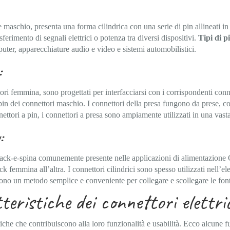
 maschio, presenta una forma cilindrica con una serie di pin allineati in
asferimento di segnali elettrici o potenza tra diversi dispositivi.
Tipi di pi
mputer, apparecchiature audio e video e sistemi automobilistici.
:
tori femmina, sono progettati per interfacciarsi con i corrispondenti con
 pin dei connettori maschio. I connettori della presa fungono da prese, c
nettori a pin, i connettori a presa sono ampiamente utilizzati in una vast
:
o jack-e-spina comunemente presente nelle applicazioni di alimentazione
 femmina all’altra. I connettori cilindrici sono spesso utilizzati nell’e
scono un metodo semplice e conveniente per collegare e scollegare le font
eristiche dei connettori elettri
stiche che contribuiscono alla loro funzionalità e usabilità. Ecco alcune f