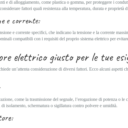
anti e di alloggiamento, come plastica o gomma, per proteggere i conduttor
nsiderare fattori quali resistenza alla temperatura, durata e proprietà di
ne e corrente:
tensione e corrente specifici, che indicano la tensione e la corrente mass
nali compatibili con i requisiti del proprio sistema elettrico per evitare 
re elettrico giusto per le tue es
ichiede un’attenta considerazione di diversi fattori. Ecco alcuni aspetti 
icazione, come la trasmissione del segnale, l’erogazione di potenza o le
i di isolamento, schermatura o sigillatura contro polvere e umidità.
tore: