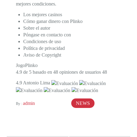
mejores condiciones.
Los mejores casinos
Cómo ganar dinero con Plinko
Sobre el autor
Póngase en contacto con
Condiciones de uso
Política de privacidad
Aviso de Copyright
JogoPlinko
4.9 de 5 basado en 48 opiniones de usuarios 48
4.9 Antonio Lima
admin
NEWS
October 13, 2024
By :