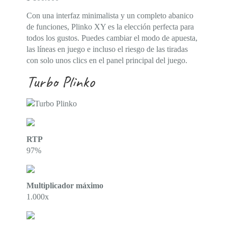
Con una interfaz minimalista y un completo abanico
de funciones, Plinko XY es la elección perfecta para
todos los gustos. Puedes cambiar el modo de apuesta,
las líneas en juego e incluso el riesgo de las tiradas
con solo unos clics en el panel principal del juego.
Turbo Plinko
RTP
97%
Multiplicador máximo
1.000x