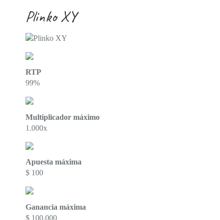
Plinko XY
RTP
99%
Multiplicador máximo
1.000x
Apuesta máxima
$ 100
Ganancia máxima
$ 100.000