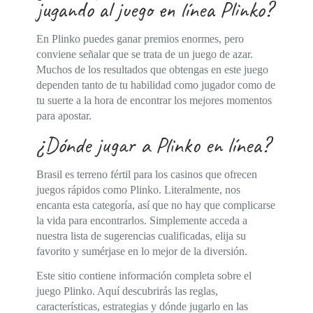
jugando al juego en línea Plinko?
En Plinko puedes ganar premios enormes, pero
conviene señalar que se trata de un juego de azar.
Muchos de los resultados que obtengas en este juego
dependen tanto de tu habilidad como jugador como de
tu suerte a la hora de encontrar los mejores momentos
para apostar.
¿Dónde jugar a Plinko en línea?
Brasil es terreno fértil para los casinos que ofrecen
juegos rápidos como Plinko. Literalmente, nos
encanta esta categoría, así que no hay que complicarse
la vida para encontrarlos. Simplemente acceda a
nuestra lista de sugerencias cualificadas, elija su
favorito y sumérjase en lo mejor de la diversión.
Este sitio contiene información completa sobre el
juego Plinko. Aquí descubrirás las reglas,
características, estrategias y dónde jugarlo en las