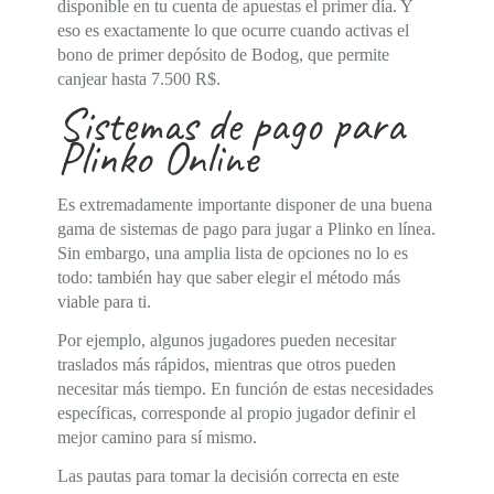
disponible en tu cuenta de apuestas el primer día. Y
eso es exactamente lo que ocurre cuando activas el
bono de primer depósito de Bodog, que permite
canjear hasta 7.500 R$.
Sistemas de pago para
Plinko Online
Es extremadamente importante disponer de una buena
gama de sistemas de pago para jugar a Plinko en línea.
Sin embargo, una amplia lista de opciones no lo es
todo: también hay que saber elegir el método más
viable para ti.
Por ejemplo, algunos jugadores pueden necesitar
traslados más rápidos, mientras que otros pueden
necesitar más tiempo. En función de estas necesidades
específicas, corresponde al propio jugador definir el
mejor camino para sí mismo.
Las pautas para tomar la decisión correcta en este