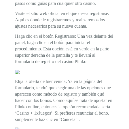
pasos como guías para cualquier otro casino.
Visite el sitio web oficial en el que desea registrarse:
Aquí es donde le registraremos y realizaremos los
ajustes necesarios para su nueva cuenta.
Haga clic en el botón Registrarse: Una vez delante del
panel, haga clic en el botón para iniciar el
procedimiento. Esta opción está en verde en la parte
superior derecha de la pantalla y te llevará al
formulario de registro del casino Plinko.
Elija la oferta de bienvenida: Ya en la página del
formulario, tendrá que elegir una de las opciones que
aparecen como método de registro y también qué
hacer con los bonos. Como aquí se trata de apostar en
Plinko online, entonces la opción recomendada sería
‘Casino + 1xJuegos’. Si prefieres renunciar al bono,
simplemente haz clic en ‘Cancelar’.