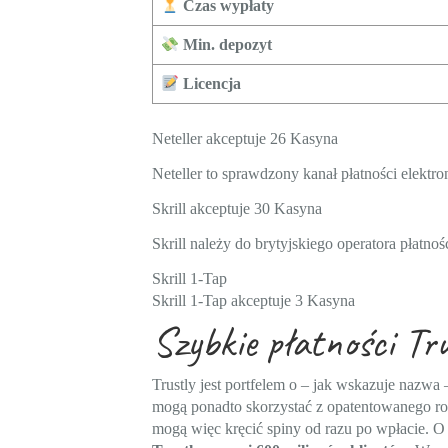
Czas wypłaty
Min. depozyt
Licencja
Neteller akceptuje 26 Kasyna
Neteller to sprawdzony kanał płatności elektr
Skrill akceptuje 30 Kasyna
Skrill należy do brytyjskiego operatora płatno
Skrill 1-Tap
Skrill 1-Tap akceptuje 3 Kasyna
Szybkie płatności Tr
Trustly jest portfelem o – jak wskazuje naz
mogą ponadto skorzystać z opatentowanego roz
mogą więc kręcić spiny od razu po wpłacie. O 