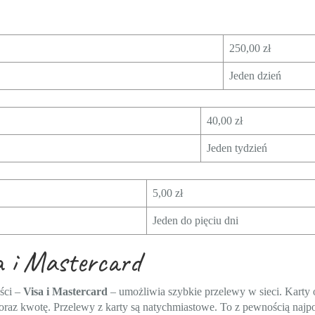
250,00 zł
Jeden dzień
40,00 zł
Jeden tydzień
5,00 zł
Jeden do pięciu dni
a i Mastercard
ści –
Visa i Mastercard
– umożliwia szybkie przelewy w sieci. Karty 
 oraz kwotę. Przelewy z karty są natychmiastowe. To z pewnością na