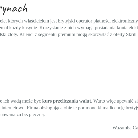
asynach
fele, których właścicielem jest brytyjski operator płatności elektronic
emal każdy kasynie. Korzystanie z nich wymaga posiadania konta elek
ski złoty. Klienci z segmentu premium mogą skorzystać z oferty Skrill 
 ale ich wadą może być
kurs przeliczania walut.
Warto więc upewnić się,
internetowe. Firma obsługująca obie te portmonetki ma licencję brytyj
uznawana za bezpieczną.
Wazamba Ca