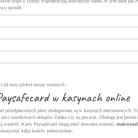
zym kraju z Trustly współpracują największe banki, w tym takie jak
twy sposób.
i od razu zdobył rzesze wiernych .
Paysafecard w kasynach online
art przedpłaconych jakie obsługiwane są w kasynach internetowych. To
 sieci osiedlowych sklepów Żabka czy na poczcie. Obsługa jest prosta
oną wartość. Karty Paysafecard mogą mieć dowolną wartość,
maksymaln
ykorzystać kilka kodów jednocześnie.