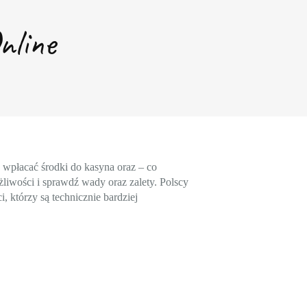
nline
o wpłacać środki do kasyna oraz – co
liwości i sprawdź wady oraz zalety. Polscy
 którzy są technicznie bardziej