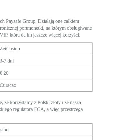
znych Paysafe Group. Działają one całkiem
tronicznej portmonetki, na którym obsługiwane
VIP, która da im jeszcze więcej korzyści.
ZetCasino
3-7 dni
€ 20
Curacao
 że korzystamy z Polski złoty i że nasza
skiego regulatora FCA, a więc przestrzega
sino