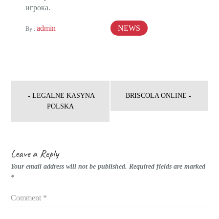
игрока.
admin
NEWS
October 3, 2024
By :
Post
navigation
LEGALNE KASYNA
BRISCOLA ONLINE
POLSKA
Leave a Reply
Your email address will not be published.
Required fields are marked
*
Comment
*