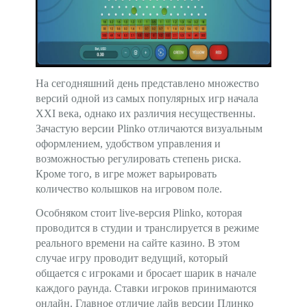
На сегодняшний день представлено множество
версий одной из самых популярных игр начала
XXI века, однако их различия несущественны.
Зачастую версии Plinko отличаются визуальным
оформлением, удобством управления и
возможностью регулировать степень риска.
Кроме того, в игре может варьировать
количество колышков на игровом поле.
Особняком стоит live-версия Plinko, которая
проводится в студии и транслируется в режиме
реального времени на сайте казино. В этом
случае игру проводит ведущий, который
общается с игроками и бросает шарик в начале
каждого раунда. Ставки игроков принимаются
онлайн. Главное отличие лайв версии Плинко