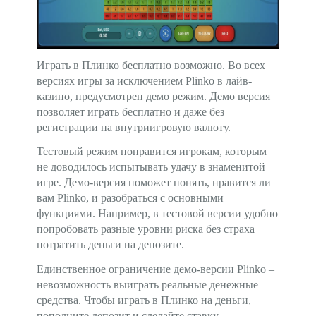
Играть в Плинко бесплатно возможно. Во всех
версиях игры за исключением Plinko в лайв-
казино, предусмотрен демо режим. Демо версия
позволяет играть бесплатно и даже без
регистрации на внутриигровую валюту.
Тестовый режим понравится игрокам, которым
не доводилось испытывать удачу в знаменитой
игре. Демо-версия поможет понять, нравится ли
вам Plinko, и разобраться с основными
функциями. Например, в тестовой версии удобно
попробовать разные уровни риска без страха
потратить деньги на депозите.
Единственное ограничение демо-версии Plinko –
невозможность выиграть реальные денежные
средства. Чтобы играть в Плинко на деньги,
пополните депозит и сделайте ставку