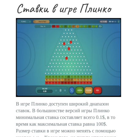
Ставки в игре Плинко
В игре Плинко доступен широкий диапазон
ставок. В большинстве версий игры Плинко
минимальная ставка составляет всего 0.1$, в то
время как максимальная cтавка равна 100$.
Размер ставки в игре можно менять с помощью