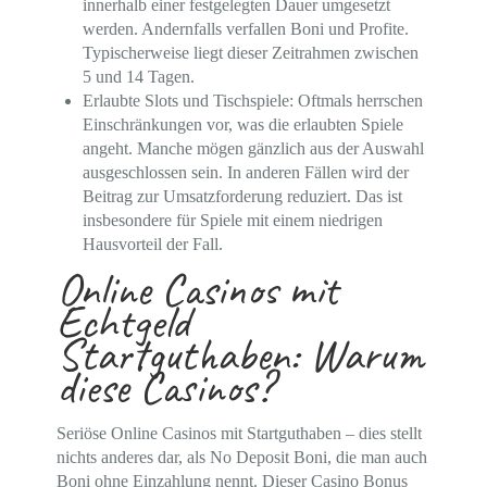
innerhalb einer festgelegten Dauer umgesetzt
werden. Andernfalls verfallen Boni und Profite.
Typischerweise liegt dieser Zeitrahmen zwischen
5 und 14 Tagen.
Erlaubte Slots und Tischspiele: Oftmals herrschen
Einschränkungen vor, was die erlaubten Spiele
angeht. Manche mögen gänzlich aus der Auswahl
ausgeschlossen sein. In anderen Fällen wird der
Beitrag zur Umsatzforderung reduziert. Das ist
insbesondere für Spiele mit einem niedrigen
Hausvorteil der Fall.
Online Casinos mit
Echtgeld
Startguthaben: Warum
diese Casinos?
Seriöse Online Casinos mit Startguthaben – dies stellt
nichts anderes dar, als No Deposit Boni, die man auch
Boni ohne Einzahlung nennt. Dieser Casino Bonus