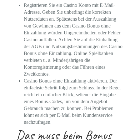
Registrieren Sie ein Casino Konto mit E-Mail-
Adresse. Geben Sie unbedingt die korrekten
Nutzerdaten an. Spätestens bei der Auszahlung
von Gewinnen aus dem Casino Bonus ohne
Einzahlung würden Ungereimtheiten oder Fehler
Casino auffallen. Achten Sie auf die Einhaltung
der AGB und Nutzungsbestimmungen des Casino
Bonus ohne Einzahlung. Online-Spielbanken
verbieten u. a. Minderjährigen die
Kontoregistrierung oder das Führen eines
Zweitkontos.
Casino Bonus ohne Einzahlung aktivieren. Der
einfachste Schritt folgt zum Schluss. In der Regel
reicht ein einfacher Klick, seltener die Eingabe
eines Bonus-Codes, um von dem Angebot
Gebrauch machen zu können. Bei Problemen
lohnt es sich per E-Mail beim Kundenservice
nachzufragen.
Das muss beim Bonus