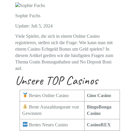
Sophie Fuchs
Update: Juli 5, 2024
Viele Spieler, die sich in einem Online Casino
registrieren, stellen sich die Frage: Wie kann man mit
einem Casino Echtgeld Bonus um Geld spielen? In
diesem Artikel greifen wir die häufigsten Fragen zum
Thema Gratis Bonusguthaben und No Deposit Boni
auf.
Unsere TOP Casinos
Bestes Online Casino
Gioo Casino
Beste Auszahlungsrate von
BingoBonga
Gewinnen
Casino
Bestes Neues Casino
CasinoREX