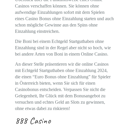
Casinos verschaffen können. Sie können ohne
aufwendige Einzahlungen sofort mit dem Spielen
eines Casino Bonus ohne Einzahlung starten und auch
schon mögliche Gewinne aus den Spins ohne
Einzahlung einstreichen.
Die Boni bei einem Echtgeld Startguthaben ohne
Einzahlung sind in der Regel aber nicht so hoch, wie
bei andere Arten von Boni in einem Online Casino.
An dieser Stelle präsentieren wir die online Casinos
mit Echtgeld Startguthaben ohne Einzahlung 2024,
die einen “Euro Bonus ohne Einzahlung” für Spieler
in Österreich bieten, wenn Sie sich für einen
Casinobonus entscheiden. Verpassen Sie nicht die
Gelegenheit, Ihr Glück mit dem Bonusangebot zu
versuchen und echtes Geld an Slots zu gewinnen,
ohne etwas dabei zu riskieren!
888 Casino