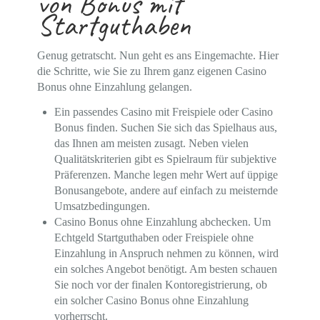
von Bonus mit
Startguthaben
Genug getratscht. Nun geht es ans Eingemachte. Hier
die Schritte, wie Sie zu Ihrem ganz eigenen Casino
Bonus ohne Einzahlung gelangen.
Ein passendes Casino mit Freispiele oder Casino
Bonus finden. Suchen Sie sich das Spielhaus aus,
das Ihnen am meisten zusagt. Neben vielen
Qualitätskriterien gibt es Spielraum für subjektive
Präferenzen. Manche legen mehr Wert auf üppige
Bonusangebote, andere auf einfach zu meisternde
Umsatzbedingungen.
Casino Bonus ohne Einzahlung abchecken. Um
Echtgeld Startguthaben oder Freispiele ohne
Einzahlung in Anspruch nehmen zu können, wird
ein solches Angebot benötigt. Am besten schauen
Sie noch vor der finalen Kontoregistrierung, ob
ein solcher Casino Bonus ohne Einzahlung
vorherrscht.