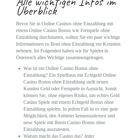
Alle wichtigen Infos im
Überblick
Bevor Sie in Online Casinos ohne Einzahlung mit
einem Online Casino Bonus wie Freispiele ohne
Einzahlung durchstarten, sollten Sie ein paar wichtige
Informationen zu Boni ohne Einzahlung zur Kenntnis
nehmen. Im Folgenden haben wir für Spieler in
Österreich alles Wichtige zusammengetragen.
Was ist ein Online Casino Bonus ohne
Einzahlung? Ein Spielhaus mit Echtgeld Online
Casino Bonus ohne Einzahlung stellt neuen
Kunden Geld oder Freispiele in Aussicht. Somit
können Sie, ohne eigenes Risiko, um echtes Geld
Casino Spiele mit einem Echtgeld Bonus ohne
Einzahlung spielen. In jedem Fall ist es eine gute
Möglichkeit, den Anbieter kennenzulernen und
neue Spiele mit Ihrem Casino Bonus ohne
Einzahlung auszutesten.
Warum macht das Casino das? Jeder