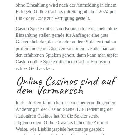
ohne Einzahlung wird nach der Anmeldung in einem
Echtgeld Online Casinos mit Startguthaben 2024 per
Link oder Code zur Verfügung gestellt.
Casino Spiele mit Casino Bonus oder Freispiele ohne
Einzahlung stellen gerade für Anfänger eine gute
Gelegenheit dar, das ein oder andere Spiel erstmal zu
prüfen und seine Chancen zu eruieren. Falls man zu
den erfahrenen Spielern gehört, dann kann man tapfer
Casino online Spiele mit einem Casino Bonus um
echtes Geld zocken.
Online Casinos sind auf
dem Vormarsch
In den letzten Jahren kam es zu einer grundlegenden
Änderung in der Casino-Szene. Die Bedeutung der
stationären Casinos hat für die Spieler stetig
abgenommen. Online Casinos haben die Art und
Weise, wie Lieblingsspiele heutzutage gespielt