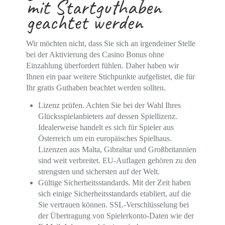
mit Startguthaben
geachtet werden
Wir möchten nicht, dass Sie sich an irgendeiner Stelle
bei der Aktivierung des Casino Bonus ohne
Einzahlung überfordert fühlen. Daher haben wir
Ihnen ein paar weitere Stichpunkte aufgelistet, die für
Ihr gratis Guthaben beachtet werden sollten.
Lizenz prüfen. Achten Sie bei der Wahl Ihres
Glücksspielanbieters auf dessen Spiellizenz.
Idealerweise handelt es sich für Spieler aus
Österreich um ein europäisches Spielhaus.
Lizenzen aus Malta, Gibraltar und Großbritannien
sind weit verbreitet. EU-Auflagen gehören zu den
strengsten und sichersten auf der Welt.
Gültige Sicherheitsstandards. Mit der Zeit haben
sich einige Sicherheitsstandards etabliert, auf die
Sie vertrauen können. SSL-Verschlüsselung bei
der Übertragung von Spielerkonto-Daten wie der