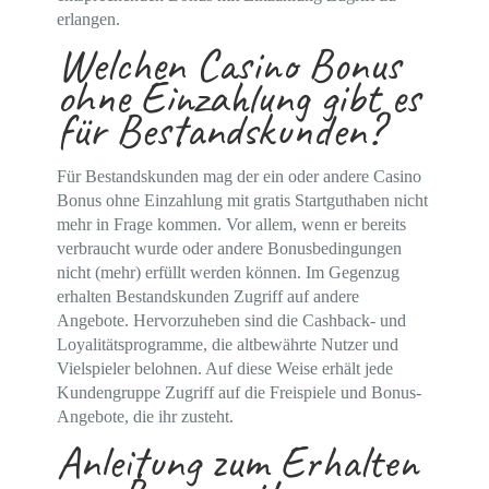
erlangen.
Welchen Casino Bonus
ohne Einzahlung gibt es
für Bestandskunden?
Für Bestandskunden mag der ein oder andere Casino
Bonus ohne Einzahlung mit gratis Startguthaben nicht
mehr in Frage kommen. Vor allem, wenn er bereits
verbraucht wurde oder andere Bonusbedingungen
nicht (mehr) erfüllt werden können. Im Gegenzug
erhalten Bestandskunden Zugriff auf andere
Angebote. Hervorzuheben sind die Cashback- und
Loyalitätsprogramme, die altbewährte Nutzer und
Vielspieler belohnen. Auf diese Weise erhält jede
Kundengruppe Zugriff auf die Freispiele und Bonus-
Angebote, die ihr zusteht.
Anleitung zum Erhalten