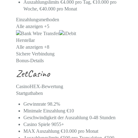
Auszahlungslimits €4.000 pro Tag, €10.000 pro
Woche, €40.000 pro Monat
Einzahlungsmethoden
Alle anzeigen +5
Herstellar
Alle anzeigen +8
Sichere Verbindung
Bonus-Details
ZetCasino
CasinoHEX-Bewertung
Startguthaben
Gewinnrate 98.2%
Minimale Einzahlung €10
Geschwindigkeit der Auszahlung 0-48 Stunden
Casino Spiele 9055+
MAX Auszahlung €10.000 pro Monat
Auszahlungslimits €500 pro Transaktion, €500