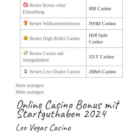
Bester Bonus ohne
888 Casino
Einzahlung
Bester Willkommensbonus
IWild Casino
Hell Spin
Bestes High Roller Casino
Casino
Bestes Casino mit
ZET Casino
Startguthaben
Bestes Live Dealer Casino
20Bet Casino
Mehr anzeigen
Mehr anzeigen
Online Casino Bonus mit
Startguthaben 2024
Leo Vegas Casino