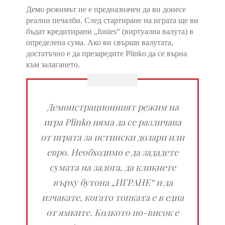
Демо режимът не е предназначен да ви донесе
реални печалби. След стартиране на играта ще ви
бъдат кредитирани „funies“ (виртуална валута) в
определена сума. Ако ви свърши валутата,
достатъчно е да презаредите Plinko да се върна
към залагането.
Демонстрационният режим на
игра Plinko няма да се различава
от играта за истински долари или
евро. Необходимо е да зададете
сумата на залога, да кликнете
върху бутона „ИГРАНЕ“ и да
изчакате, когато топката е в една
от ямките. Колкото по-висок е