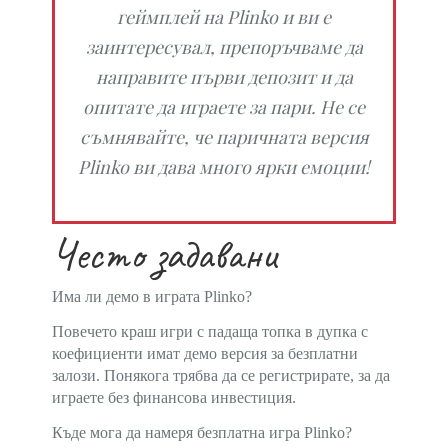
геймплей на Plinko и ви е
заинтересувал, препоръчваме да
направите първи депозит и да
опитате да играете за пари. Не се
съмнявайте, че паричната версия
Plinko ви дава много ярки емоции!
Често задавани
Има ли демо в играта Plinko?
Повечето краш игри с падаща топка в дупка с
коефициенти имат демо версия за безплатни
залози. Понякога трябва да се регистрирате, за да
играете без финансова инвестиция.
Къде мога да намеря безплатна игра Plinko?