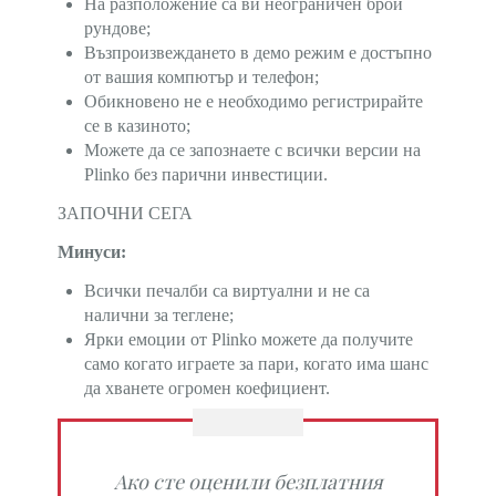
На разположение са ви неограничен брой
рундове;
Възпроизвеждането в демо режим е достъпно
от вашия компютър и телефон;
Обикновено не е необходимо регистрирайте
се в казиното;
Можете да се запознаете с всички версии на
Plinko без парични инвестиции.
ЗАПОЧНИ СЕГА
Минуси:
Всички печалби са виртуални и не са
налични за теглене;
Ярки емоции от Plinko можете да получите
само когато играете за пари, когато има шанс
да хванете огромен коефициент.
Ако сте оценили безплатния