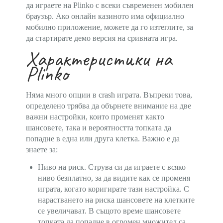
да играете на Plinko с всеки съвременен мобилен
браузър. Ако онлайн казиното има официално
мобилно приложение, можете да го изтеглите, за
да стартирате демо версия на сривната игра.
Характеристики на
Plinko
Няма много опции в crash играта. Въпреки това,
определено трябва да обърнете внимание на две
важни настройки, които променят както
шансовете, така и вероятността топката да
попадне в една или друга клетка. Важно е да
знаете за:
Ниво на риск. Струва си да играете с всяко
ниво безплатно, за да видите как се променя
играта, когато коригирате тази настройка. С
нарастването на риска шансовете на клетките
се увеличават. В същото време шансовете
топката да попадне в огромен множител са