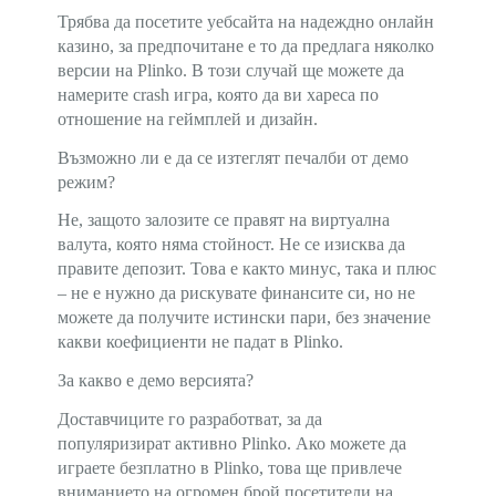
Трябва да посетите уебсайта на надеждно онлайн
казино, за предпочитане е то да предлага няколко
версии на Plinko. В този случай ще можете да
намерите crash игра, която да ви хареса по
отношение на геймплей и дизайн.
Възможно ли е да се изтеглят печалби от демо
режим?
Не, защото залозите се правят на виртуална
валута, която няма стойност. Не се изисква да
правите депозит. Това е както минус, така и плюс
– не е нужно да рискувате финансите си, но не
можете да получите истински пари, без значение
какви коефициенти не падат в Plinko.
За какво е демо версията?
Доставчиците го разработват, за да
популяризират активно Plinko. Ако можете да
играете безплатно в Plinko, това ще привлече
вниманието на огромен брой посетители на