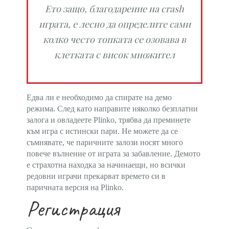
Ето защо, благодарение на crash
играта, е лесно да определите сами
колко често топката се озовава в
клетката с висок множител
Едва ли е необходимо да спирате на демо
режима. След като направите няколко безплатни
залога и овладеете Plinko, трябва да преминете
към игра с истински пари. Не можете да се
съмнявате, че паричните залози носят много
повече вълнение от играта за забавление. Демото
е страхотна находка за начинаещи, но всички
редовни играчи прекарват времето си в
паричната версия на Plinko.
Регистрация