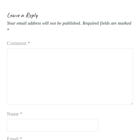
Leave a Reply
Your email address will not be published.
Required fields are marked
*
Comment
*
Name
*
Email
*