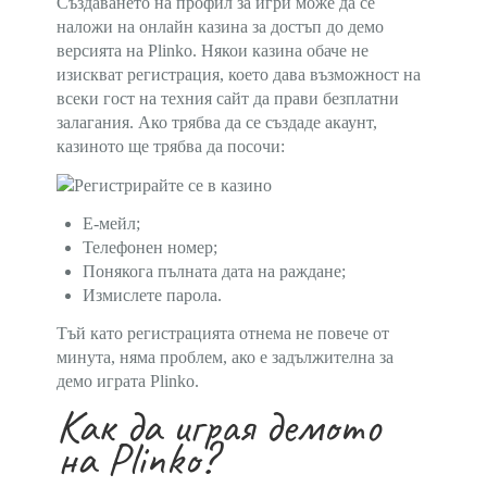
Създаването на профил за игри може да се
наложи на онлайн казина за достъп до демо
версията на Plinko. Някои казина обаче не
изискват регистрация, което дава възможност на
всеки гост на техния сайт да прави безплатни
залагания. Ако трябва да се създаде акаунт,
казиното ще трябва да посочи:
Е-мейл;
Телефонен номер;
Понякога пълната дата на раждане;
Измислете парола.
Тъй като регистрацията отнема не повече от
минута, няма проблем, ако е задължителна за
демо играта Plinko.
Как да играя демото
на Plinko?