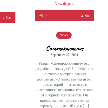
View the post
2
0
Min
5
Min
NEWS
Самоисключение
September 27, 2024
Раздел «Самоисключение» был
разработан командой Spinbetter как
ключевой ресурс в рамках
программы «Ответственная игра»,
цель которой — дать людям
возможность осознанно отказаться
от игорной зависимости. Он
предоставляет пользователям
структурированный путь […]