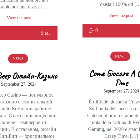
dzisiaj! 100% od [
able por una razón. […]
View the post
View the post
0
5
Min
NEWS
NEWS
Come Giocare A 
Beep Онлайн-Казино
Time
September 27, 2024
September 27, 2024
eep Casino — популярное
 казино с сомнительной
È difficile giocare a Craz
цией. Компания работает
Sull’onda del successo d
ьно. Отсутствие лицензии
Catcher, il primo Game Sh
алкивает гемблеров от
ruota della fortuna di Ev
ации. В остальном, онлайн
Gaming, nel 2020 è stato 
 Бип-Бип — оригинальное
Crazy Time. […]