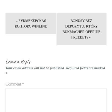
Post
navigation
БУКМЕКЕРСКАЯ
BONUSY BEZ
КОНТОРА WINLINE
DEPOZYTU. KTÓRY
BUKMACHER OFERUJE
FREEBET?
Leave a Reply
Your email address will not be published.
Required fields are marked
*
Comment
*