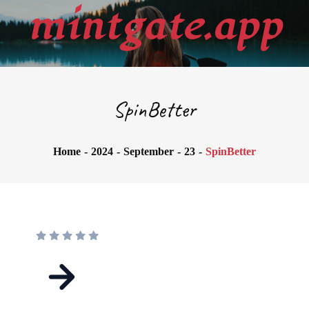
Skip
mintgate.app
to
content
SpinBetter
Home
2024
September
23
SpinBetter