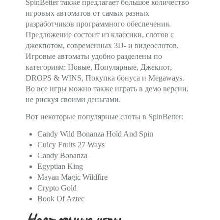
SpinBetter также предлагает большое количество
игровых автоматов от самых разных
разработчиков программного обеспечения.
Предложение состоит из классики, слотов с
джекпотом, современных 3D- и видеослотов.
Игровые автоматы удобно разделены по
категориям: Новые, Популярные, Джекпот,
DROPS & WINS, Покупка бонуса и Megaways.
Во все игры можно также играть в демо версии,
не рискуя своими деньгами.
Вот некоторые популярные слоты в SpinBetter:
Candy Wild Bonanza Hold And Spin
Cuicy Fruits 27 Ways
Candy Bonanza
Egyptian King
Mayan Magic Wildfire
Crypto Gold
Book Of Aztec
Настольные игры