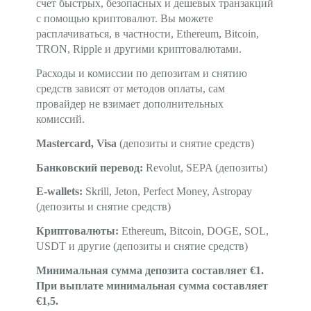
счет быстрых, безопасных и дешевых транзакций
с помощью криптовалют. Вы можете
расплачиваться, в частности, Ethereum, Bitcoin,
TRON, Ripple и другими криптовалютами.
Расходы и комиссии по депозитам и снятию
средств зависят от методов оплаты, сам
провайдер не взимает дополнительных
комиссий.
Mastercard, Visa
(депозиты и снятие средств)
Банковский перевод:
Revolut, SEPA (депозиты)
E-wallets:
Skrill, Jeton, Perfect Money, Astropay
(депозиты и снятие средств)
Криптовалюты:
Ethereum, Bitcoin, DOGE, SOL,
USDT и другие (депозиты и снятие средств)
Минимальная сумма депозита составляет €1.
При выплате минимальная сумма составляет
€1,5.