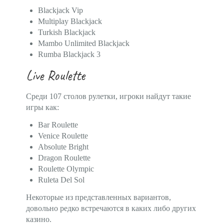
Blackjack Vip
Multiplay Blackjack
Turkish Blackjack
Mambo Unlimited Blackjack
Rumba Blackjack 3
Live Roulette
Среди 107 столов рулетки, игроки найдут такие
игры как:
Bar Roulette
Venice Roulette
Absolute Bright
Dragon Roulette
Roulette Olympic
Ruleta Del Sol
Некоторые из представленных вариантов,
довольно редко встречаются в каких либо других
казино.