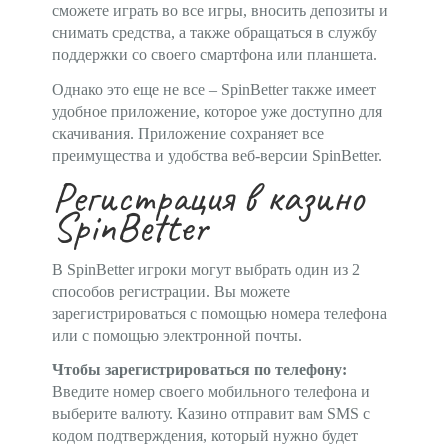
сможете играть во все игры, вносить депозиты и
снимать средства, а также обращаться в службу
поддержки со своего смартфона или планшета.
Однако это еще не все – SpinBetter также имеет
удобное приложение, которое уже доступно для
скачивания. Приложение сохраняет все
преимущества и удобства веб-версии SpinBetter.
Регистрация в казино
SpinBetter
В SpinBetter игроки могут выбрать один из 2
способов регистрации. Вы можете
зарегистрироваться с помощью номера телефона
или с помощью электронной почты.
Чтобы зарегистрироваться по телефону:
Введите номер своего мобильного телефона и
выберите валюту. Казино отправит вам SMS с
кодом подтверждения, который нужно будет