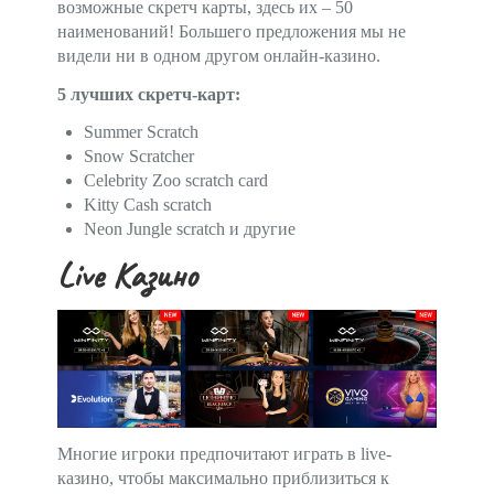
возможные скретч карты, здесь их – 50
наименований! Большего предложения мы не
видели ни в одном другом онлайн-казино.
5 лучших скретч-карт:
Summer Scratch
Snow Scratcher
Celebrity Zoo scratch card
Kitty Cash scratch
Neon Jungle scratch и другие
Live Казино
Многие игроки предпочитают играть в live-
казино, чтобы максимально приблизиться к