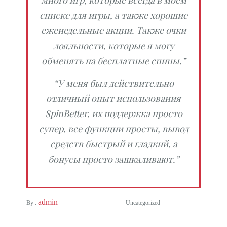
списке для игры, а также хорошие
еженедельные акции. Также очки
лояльности, которые я могу
обменять на бесплатные спины.”
“У меня был действительно
отличный опыт использования
SpinBetter, их поддержка просто
супер, все функции просты, вывод
средств быстрый и гладкий, а
бонусы просто зашкаливают.”
admin
September 23, 2024
By :
Uncategorized