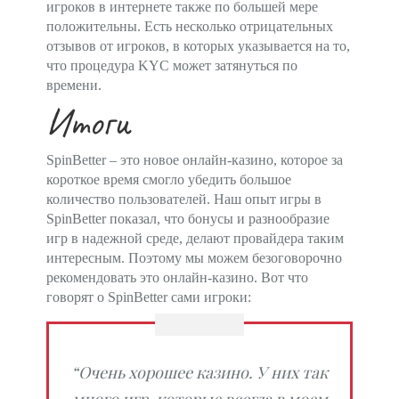
игроков в интернете также по большей мере
положительны. Есть несколько отрицательных
отзывов от игроков, в которых указывается на то,
что процедура KYC может затянуться по
времени.
Итоги
SpinBetter – это новое онлайн-казино, которое за
короткое время смогло убедить большое
количество пользователей. Наш опыт игры в
SpinBetter показал, что бонусы и разнообразие
игр в надежной среде, делают провайдера таким
интересным. Поэтому мы можем безоговорочно
рекомендовать это онлайн-казино. Вот что
говорят о SpinBetter сами игроки:
“Очень хорошее казино. У них так
много игр, которые всегда в моем