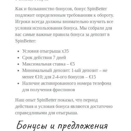
Как и большинство бонусов, бонус SpinBetter
подлежит определенным требованиям к обороту.
Игроки всегда должны внимательно изучить все
условия использования бонуса. Мы собрали для
вас самые важные правила бонуса за депозит в
SpinBetter:
Условия отыгрыша x35
Срок действия 7 дней
Максимальная ставка – €5
Минимальный депозит: 1-ый депозит – не
менее €10; для 2-4-ого бонусов – €15
Наличие активированного номера телефона
для получения фриспинов
Наш опыт SpinBetter показал, что период
действия и условия бонуса являются достаточно
справедливыми для отыгрыша.
Бонусы и предложения