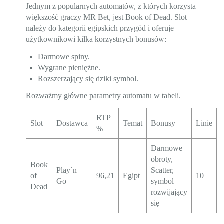
Jednym z popularnych automatów, z których korzysta
większość graczy MR Bet, jest Book of Dead. Slot
należy do kategorii egipskich przygód i oferuje
użytkownikowi kilka korzystnych bonusów:
Darmowe spiny.
Wygrane pieniężne.
Rozszerzający się dziki symbol.
Rozważmy główne parametry automatu w tabeli.
RTP
Slot
Dostawca
Temat
Bonusy
Linie
%
Darmowe
obroty,
Book
Play`n
Scatter,
of
96,21
Egipt
10
Go
symbol
Dead
rozwijający
się