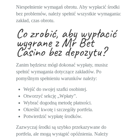
Niespełnienie wymagań obrotu. Aby wypłacić środki
bez problemów, należy spełnić wszystkie wymagania:
zakład, czas obrotu.
Co zrobić, aby wypłacić
wygrane z Mr Bet
Casino bez depozytu?
Zanim będziesz mógł dokonać wypłaty, musisz
spełnić wymagania dotyczące zakładów. Po
pomyślnym spełnieniu warunków należy:
Wejść do swojej szafki osobistej.
Otworzyć sekcję „Wpłaty”.
Wybrać dogodną metodę płatności.
Określić kwotę i szczegóły portfela.
Potwierdzić wypłatę środków.
Zazwyczaj środki są szybko przekazywane do
portfela, ale mogą wystąpić opóźnienia. Należy