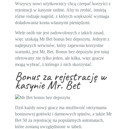
Wszyscy nowi użytkownicy chcą czerpać korzyści z
rejestracji w kasynie online. Aby to zrobić, istnieją
różne rodzaje nagród, z których większość wymaga
doładowania konta własnymi pieniędzmi.
Wiele osób nie jest zadowolonych z takich zasad,
więc szukają Mr Bet bonus bez depozytu. Jednym z
najlepszych serwisów, który zapewnia korzystne
warunki, jest Mr. Bet. Bonus bez depozytu jest tutaj
oferowany nie tylko jeden, ale kilka, więc gracze
mogą wybrać, z którego z nich skorzystać.
Bonus za rejestrację w
kasynie Mr. Bet
Dziś każdy nowy gracz ma możliwość otrzymania
bonusowej gotówki i darmowych spinów, a także Mr
Bet 50 za rejestrację na popularnych automatach,
które zostaną uwzględnione w tabeli.