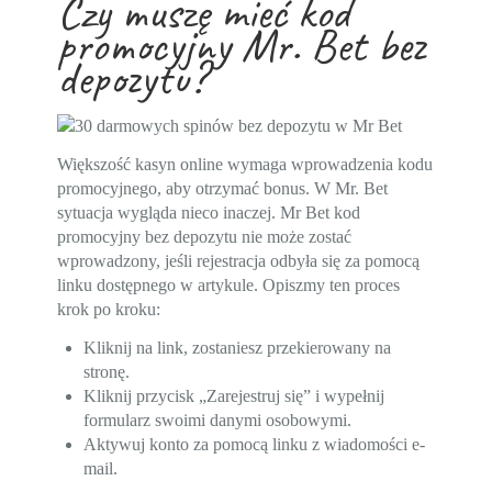
Czy muszę mieć kod
promocyjny Mr. Bet bez
depozytu?
Większość kasyn online wymaga wprowadzenia kodu
promocyjnego, aby otrzymać bonus. W Mr. Bet
sytuacja wygląda nieco inaczej. Mr Bet kod
promocyjny bez depozytu nie może zostać
wprowadzony, jeśli rejestracja odbyła się za pomocą
linku dostępnego w artykule. Opiszmy ten proces
krok po kroku:
Kliknij na link, zostaniesz przekierowany na
stronę.
Kliknij przycisk „Zarejestruj się” i wypełnij
formularz swoimi danymi osobowymi.
Aktywuj konto za pomocą linku z wiadomości e-
mail.