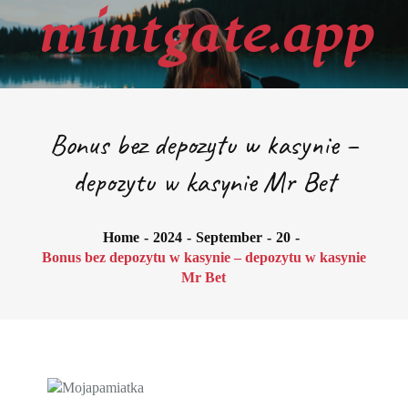
Skip
mintgate.app
to
content
Bonus bez depozytu w kasynie –
depozytu w kasynie Mr Bet
Home
2024
September
20
Bonus bez depozytu w kasynie – depozytu w kasynie
Mr Bet