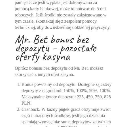
pamiętać, że jeśli wypłata jest dokonywana za
pomocą karty bankowej, może to potrwać do 5 dni
roboczych. Jeśli środki nie zostały zaksięgowane w
tym czasie, skontaktuj się z zespołem pomocy
technicznej, aby dowiedzieć się dokładnej przyczyny.
Mr. Bet bonus bez
depozytu – pozostałe
oferty kasyna
Oprócz bonusu bez depozytu od Mr. Bet, możesz
skorzystać z innych ofert kasyna.
Bonus powitalny od depozytu. Dostępne są cztery
depozyty z nagrodami: 150%, 100%, 50%, 100%.
Maksymalne kwoty depozytu: 225, 450, 750, 825
PLN.
Cashback. W każdy piątek gracz otrzymuje zwrot
części utraconych środków, jeśli jego działania
spełniają wymagania: suma depozytów za tydzień