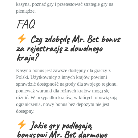
kasyna, poznać gry i przetestować strategie gry na
pieniądze.
FAQ
Czy zdobędę Mr. Bet bonus
za rejestrację z dowolnego
kraju?
Kasyno bonus jest zawsze dostępny dla graczy z
Polski. Użytkownicy z innych krajów powinni
sprawdzić dostępność nagrody dla swojego regionu,
ponieważ warunki dla różnych krajów mogą się
różnić. W przypadku krajów, w których obowiązują
ograniczenia, nowy bonus bez depozytu nie jest
dostępny.
Jakie gry podlegają
bonusowi Mr. Bet darmowe